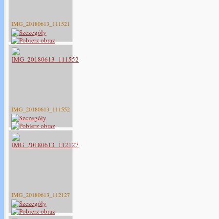
IMG_20180613_111521
IMG_20180613_111552
IMG_20180613_112127