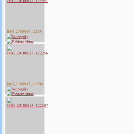
IMG_20180613_121551
IMG_20180613_122256