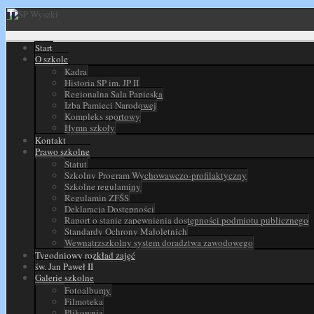
Start
O szkole
Kadra
Historia SP im. JP II
Regionalna Sala Papieska
Izba Pamięci Narodowej
Kompleks sportowy
Hymn szkoły
Kontakt
Prawo szkolne
Statut
Szkolny Program Wychowawczo-profilaktyczny
Szkolne regulaminy
Regulamin ZFŚS
Deklaracja Dostępności
Raport o stanie zapewnienia dostępności podmiotu publicznego
Standardy Ochrony Małoletnich
Wewnątrzszkolny system doradztwa zawodowego
Tygodniowy rozkład zajęć
św. Jan Paweł II
Galerie szkolne
Fotoalbumy
Filmoteka
Plikownia