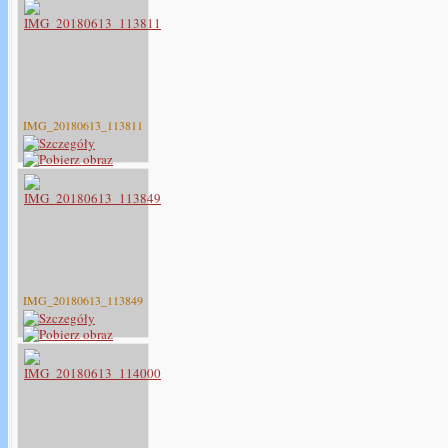
IMG_20180613_113811
IMG_20180613_113849