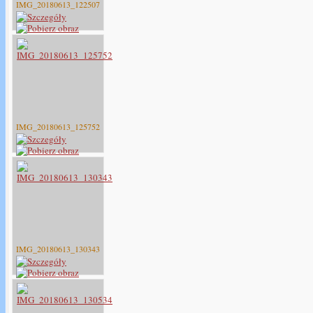
IMG_20180613_122507
IMG_20180613_125752
IMG_20180613_130343