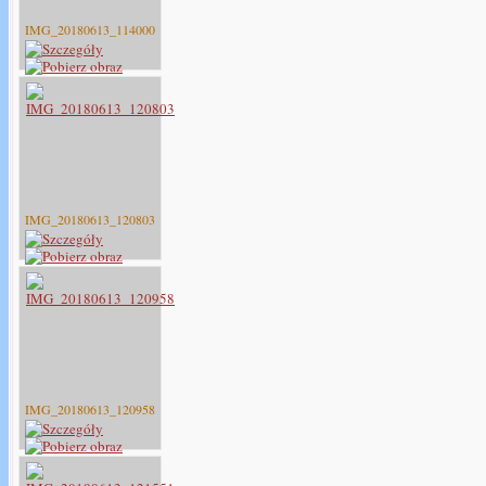
IMG_20180613_114000
IMG_20180613_120803
IMG_20180613_120958