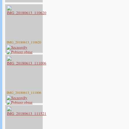
IMG_20180613_110620
IMG_20180613_111006