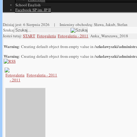
School English
Facebook SP im. JP II
Dzisiaj jest:
6 Sierpnia 2026 |
Imieniny obchodzą:
Sława, Jakub, Stefan
Szukaj
Jesteś tutaj:
START
Fotogaleria
Fotogaleria - 2011
Anka_Warszawa_2018
Warning
/szkolawyszki/administ
: Creating default object from empty value in
Warning
/szkolawyszki/administ
: Creating default object from empty value in
Fotogaleria - 2011