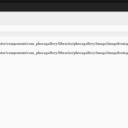
rator/components/com_phocagallery/libraries/phocagallery/image/imagefront.
rator/components/com_phocagallery/libraries/phocagallery/image/imagefront.