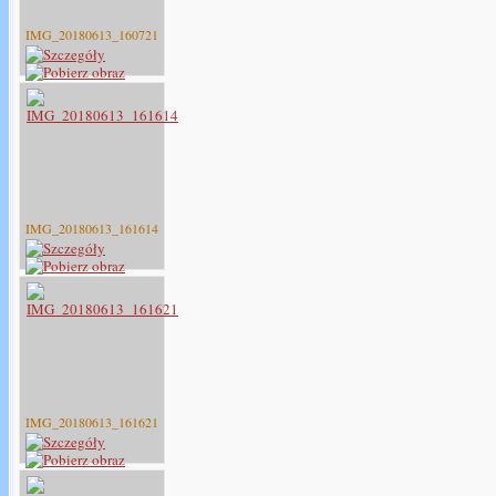
IMG_20180613_160721
IMG_20180613_161614
IMG_20180613_161621