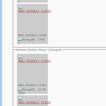
x
IMG_20180613_110620
1548
x
Ostatnio dodane obrazy w kategorii
IMG_20180613_152803
22. 06.
2018