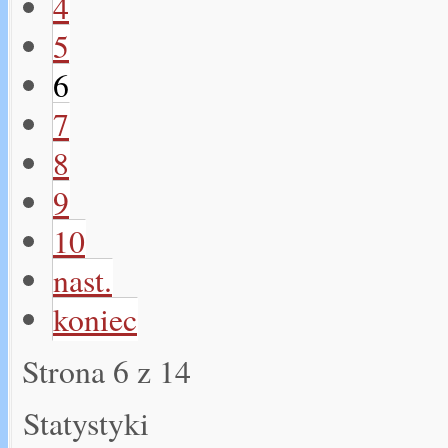
4
5
6
7
8
9
10
nast.
koniec
Strona 6 z 14
Statystyki