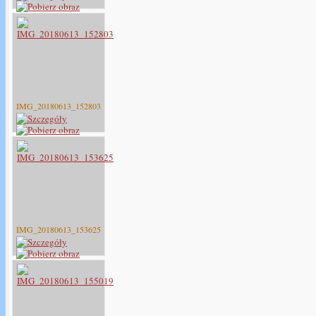
IMG_20180613_152803
IMG_20180613_153625