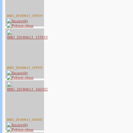
IMG_20180613_155019
IMG_20180613_155935
IMG_20180613_160302