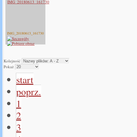
IMG_20180613_161730
Kolejność
Pokaż
start
poprz.
1
2
3