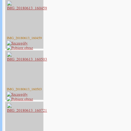
IMG_20180613_160459
IMG_20180613_160503