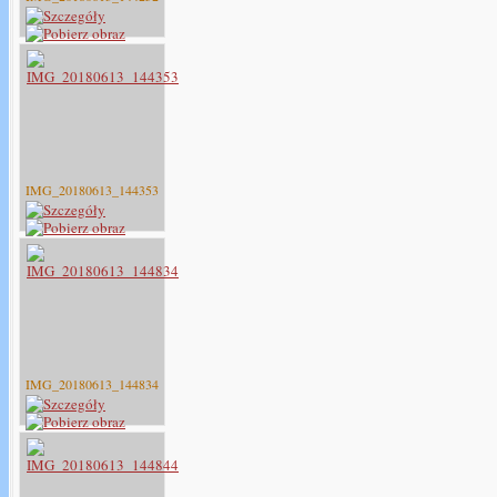
IMG_20180613_144353
IMG_20180613_144834