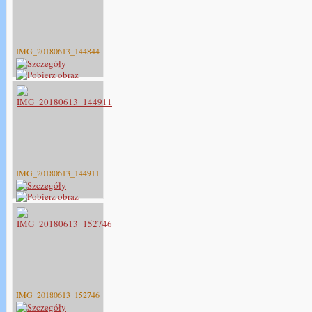
IMG_20180613_144844
IMG_20180613_144911
IMG_20180613_152746